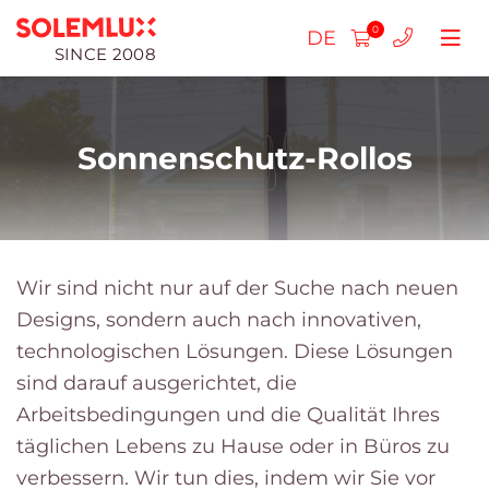
0
DE
SINCE 2008
Sonnenschutz-Rollos
Plissee-Jalousien
SLIM-Plissees
Kassettenfensterläden Tag-Nacht
Wir sind nicht nur auf der Suche nach neuen
Designs, sondern auch nach innovativen,
Doppelte Plissee-Jalousien
Standard-Tag-Nacht-
Kassettenrollos
Rollläden Tag - Nacht
Kassettenrollos
technologischen Lösungen. Diese Lösungen
Frei hängend
Kassettenrollos
Holzjalousien (25mm)
Rollläden Mini Tag-Nacht
Kassettenrollos
sind darauf ausgerichtet, die
Rollos Standard DN
Arbeitsbedingungen und die Qualität Ihres
Für Oberlichter
Rollos Standard
Holzjalousien (50mm)
Rollläden Mini
Insektenschutzgitter-Rahmen
Rollläden Mini Tag - Nacht
täglichen Lebens zu Hause oder in Büros zu
Plissees MAX
Rollläden Mini
Horizontaljalousien aus Aluminium
Rollos für Dachfenster
verbessern. Wir tun dies, indem wir Sie vor
Rollennetze